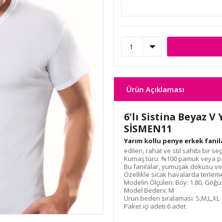
Ürün Açıklaması
6'lı Sistina Beyaz V
SİSMEN11
Yarım kollu penye erkek fanil
edilen, rahat ve stil sahibi bir se
Kumaş türü: %100 pamuk veya pam
Bu fanilalar, yumuşak dokusu ve 
Özellikle sıcak havalarda terlem
Modelin Ölçüleri: Boy: 1.80, Göğü
Model Bedeni: M
Ürün beden sıralaması: S,M,L,XL
Paket içi adeti:6 adet