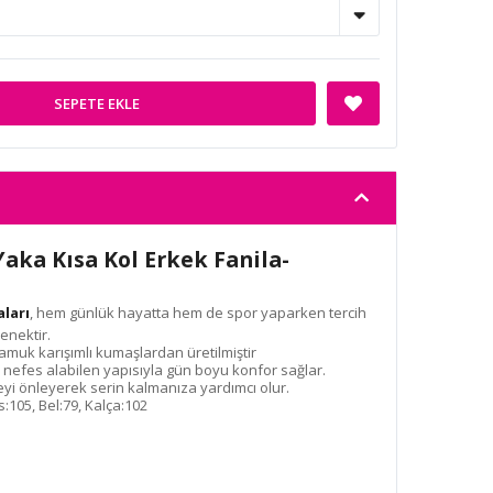
SEPETE EKLE
 Yaka Kısa Kol Erkek Fanila-
aları
, hem günlük hayatta hem de spor yaparken tercih
çenektir.
uk karışımlı kumaşlardan üretilmiştir
nefes alabilen yapısıyla gün boyu konfor sağlar.
eyi önleyerek serin kalmanıza yardımcı olur.
s:105, Bel:79, Kalça:102