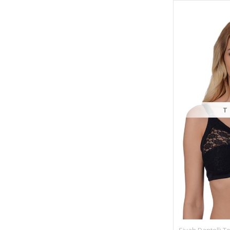
T
Siyah Dantelli To