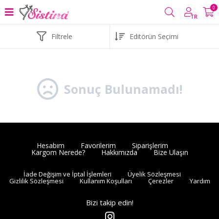
0
TR
Filtrele
Sonuç Bulunamadı!
Hesabım
Favorilerim
Siparişlerim
Kargom Nerede?
Hakkımızda
Bize Ulaşın
İade Değişim ve İptal İşlemleri
Üyelik Sözleşmesi
Gizlilik Sözleşmesi
Kullanım Koşulları
Çerezler
Yardım
Bizi takip edin!