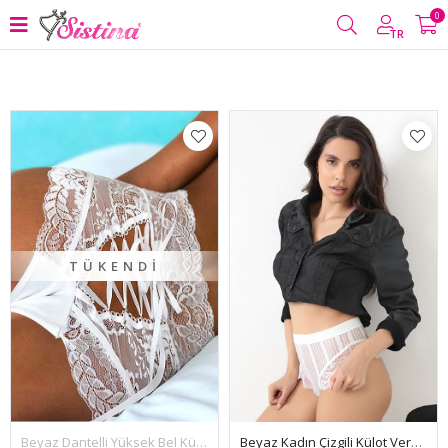
0
Filtrele
TR
TÜKENDI
Beyaz Kadın Çizgili Külot Veronica-K1010
Beyaz Dantelli Yüksek Bel Külot Hera - K1000