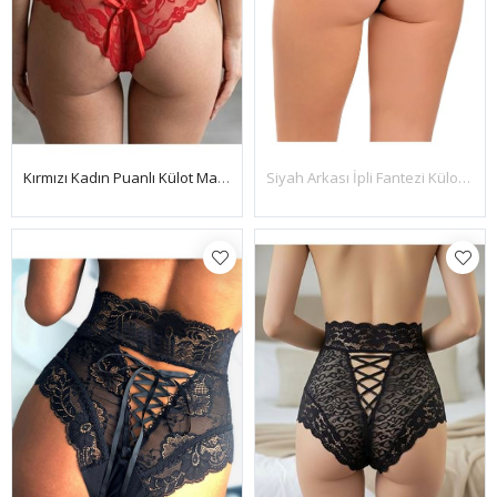
Kırmızı Kadın Puanlı Külot Margarita-K1006
Siyah Arkası İpli Fantezi Külot Rita - K1003