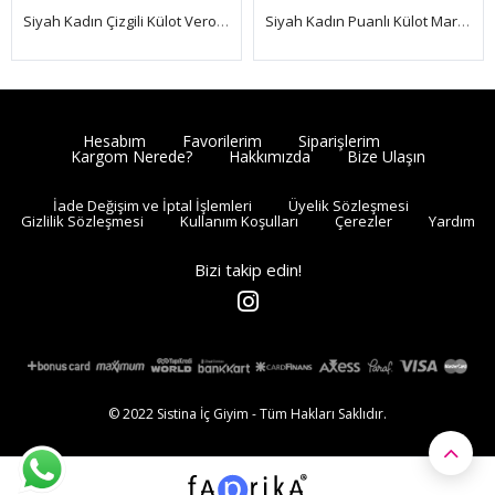
Siyah Kadın Çizgili Külot Veronica-K1008
Siyah Kadın Puanlı Külot Margarita-K1005
Hesabım
Favorilerim
Siparişlerim
Kargom Nerede?
Hakkımızda
Bize Ulaşın
İade Değişim ve İptal İşlemleri
Üyelik Sözleşmesi
Gizlilik Sözleşmesi
Kullanım Koşulları
Çerezler
Yardım
Bizi takip edin!
© 2022 Sistina İç Giyim - Tüm Hakları Saklıdır.