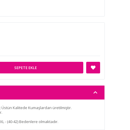
SEPETE EKLE
t Üstün Kalitede Kumaşlardan üretilmiştir.
r.
L/XL - (40-42) Bedenlere olmaktadır.