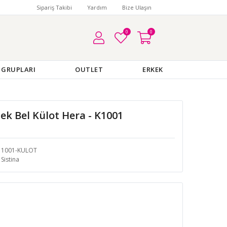
Sipariş Takibi
Yardım
Bize Ulaşın
0
0
 GRUPLARI
OUTLET
ERKEK
sek Bel Külot Hera - K1001
1001-KULOT
Sistina