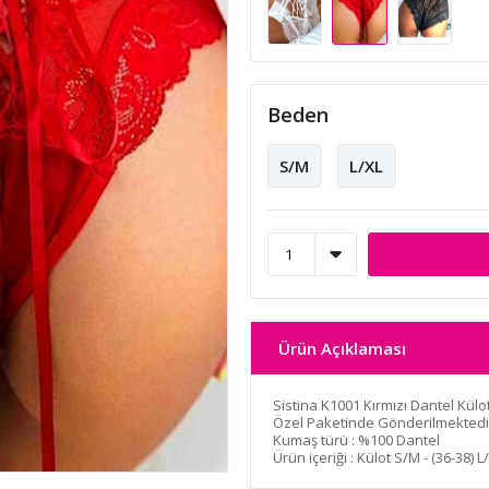
Beden
S/M
L/XL
Ürün Açıklaması
Sistina K1001 Kırmızı Dantel Külo
Özel Paketinde Gönderilmektedi
Kumaş türü : %100 Dantel
Ürün içeriği : Külot S/M - (36-38) 