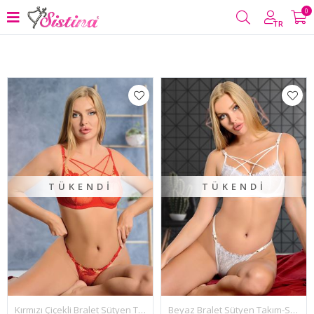
0
Filtrele
TR
TÜKENDI
TÜKENDI
Kırmızı Çiçekli Bralet Sütyen Takım-SİS18
Beyaz Bralet Sütyen Takım-SİS18