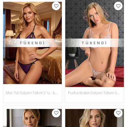
TÜKENDI
TÜKENDI
Mor Tül Sütyen Takım 2' Li - 6524
Pudra Bralet Sütyen Takım-SİS18