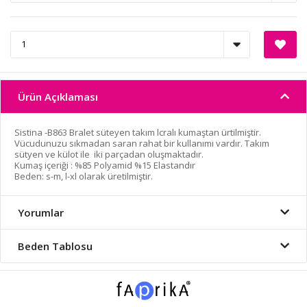
Ürün Açıklaması
Sistina -B863 Bralet süteyen takım lcralı kumaştan ürtilmiştir.
Vücudunuzu sıkmadan saran rahat bir kullanımı vardır. Takım
sütyen ve külot ile iki parçadan oluşmaktadır.
Kumaş içeriği : %85 Polyamid %15 Elastandır
Beden: s-m, l-xl olarak üretilmiştir.
Yorumlar
Beden Tablosu