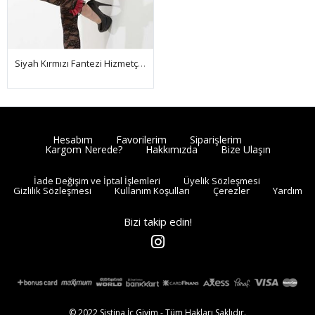
Siyah Kırmızı Fantezi Hizmetçi Kostüm - 4004
Hesabım
Favorilerim
Siparişlerim
Kargom Nerede?
Hakkımızda
Bize Ulaşın
İade Değişim ve İptal İşlemleri
Üyelik Sözleşmesi
Gizlilik Sözleşmesi
Kullanım Koşulları
Çerezler
Yardım
Bizi takip edin!
© 2022 Sistina İç Giyim - Tüm Hakları Saklıdır.