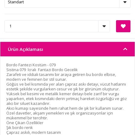
Ürün Açıklaması
Bordo Fantezi Kostüm - 079
Sistina 079 lcralı Fantazi Bordo Gecelik
Zarafeti ve iddialı tasarımı bir araya getiren bu bordo elbise,
modern ve feminen bir stil sunar.
Göğüs ve bel kısmında yer alan çapraz askı detayı, vücut hatlarını
estetik şekilde vurgularken cesur ve şık bir görünüm oluşturur.
Yüksek bel kesimi ve metalik kemer detayı bele zarif bir vurgu
yaparken, etek kısmındaki derin yırtmaç hareket özgürlüğü ve göz
alıcı bir siluet kazandırır.
Akıcı kumaşı sayesinde hem rahat hem de şık bir kullanım sunar.
Özel davetler, akşam yemekleri ve şık organizasyonlar için
mükemmel bir tercihtir.
Öne Çıkan Özellikler
Şık bordo renk
Çapraz askılı, modern tasarım