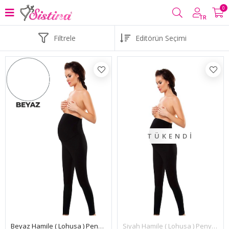
0
TR
Filtrele
TÜKENDI
Beyaz Hamile ( Lohusa ) Penye Tayt - 560
Siyah Hamile ( Lohusa ) Penye Tayt - 560