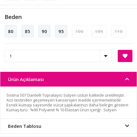
Beden
80
85
90
95
100
105
110
Ürün Açıklaması
Sistina 507 Dantelli Topralayıcı Sütyen üstün kalitede üretilmiştir.
Azo testinden geçemeyen kanserojen madde içermemektedir.
Esnek kumaşı sayesinde vücut şapkalarınızı daha belirgin gösterir.
Kumaş türü : %90 Polyamit % 10 Elastan Ürün içeriği : Sütyen
Beden Tablosu