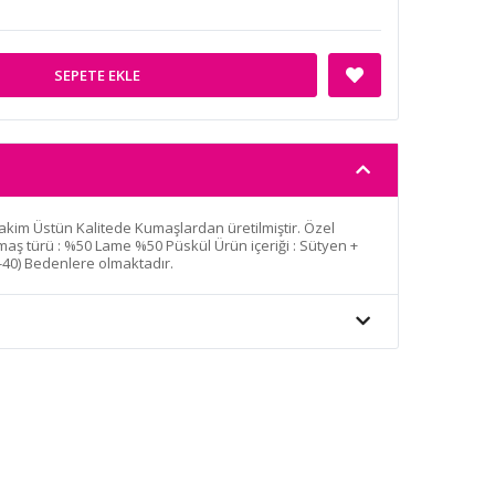
SEPETE EKLE
akim Üstün Kalitede Kumaşlardan üretilmiştir. Özel
aş türü : %50 Lame %50 Püskül Ürün içeriği : Sütyen +
8-40) Bedenlere olmaktadır.