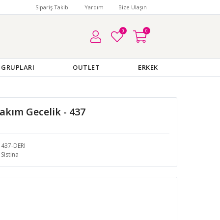
Sipariş Takibi
Yardım
Bize Ulaşın
0
0
 GRUPLARI
OUTLET
ERKEK
akım Gecelik - 437
437-DERI
Sistina