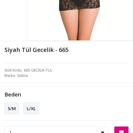
Siyah Tül Gecelik - 665
Stok Kodu
665-GECELIK-TUL
Marka
Sistina
Beden
S/M
L/XL