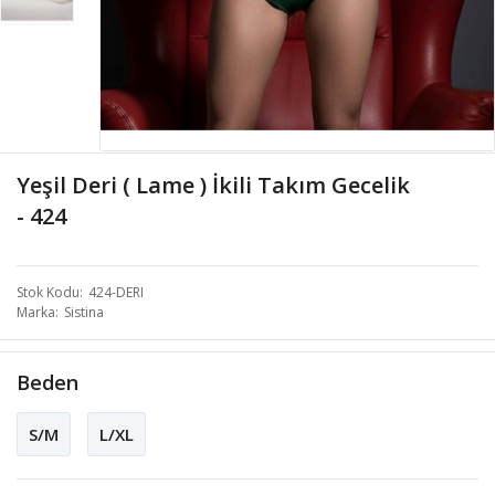
Yeşil Deri ( Lame ) İkili Takım Gecelik
- 424
Stok Kodu
424-DERI
Marka
Sistina
Beden
S/M
L/XL