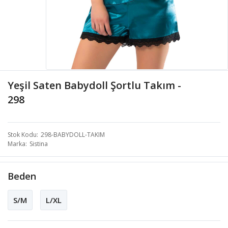
Yeşil Saten Babydoll Şortlu Takım -
298
Stok Kodu
298-BABYDOLL-TAKIM
Marka
Sistina
Beden
S/M
L/XL