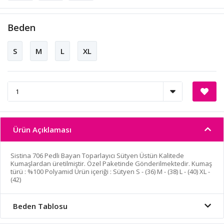
Beden
S
M
L
XL
Ürün Açıklaması
Sistina 706 Pedli Bayan Toparlayıcı Sütyen Üstün Kalitede
Kumaşlardan üretilmiştir. Özel Paketinde Gönderilmektedir. Kumaş
türü : %100 Polyamid Ürün içeriği : Sütyen S - (36) M - (38) L - (40) XL -
(42)
Beden Tablosu