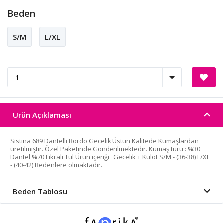
Beden
S/M
L/XL
Ürün Açıklaması
Sistina 689 Dantelli Bordo Gecelik Üstün Kalitede Kumaşlardan
üretilmiştir. Özel Paketinde Gönderilmektedir. Kumaş türü : %30
Dantel %70 Likralı Tül Ürün içeriği : Gecelik + Külot S/M - (36-38) L/XL
- (40-42) Bedenlere olmaktadır.
Beden Tablosu