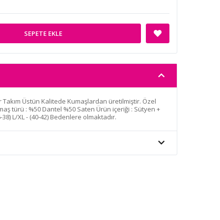
SEPETE EKLE
yer Takım Üstün Kalitede Kumaşlardan üretilmiştir. Özel
ş türü : %50 Dantel %50 Saten Ürün içeriği : Sütyen +
-38) L/XL - (40-42) Bedenlere olmaktadır.