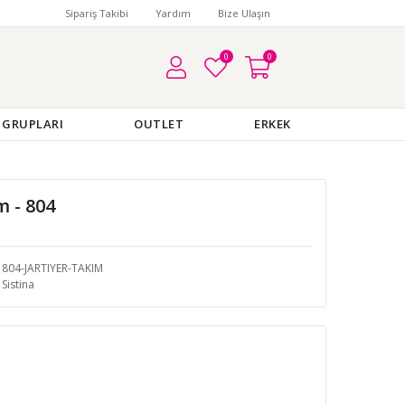
Sipariş Takibi
Yardım
Bize Ulaşın
0
0
 GRUPLARI
OUTLET
ERKEK
m - 804
804-JARTIYER-TAKIM
Sistina