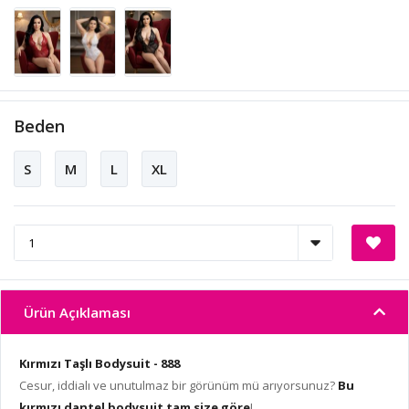
Beden
S
M
L
XL
Ürün Açıklaması
Kırmızı Taşlı Bodysuit - 888
Cesur, iddialı ve unutulmaz bir görünüm mü arıyorsunuz?
Bu
kırmızı dantel bodysuit tam size göre
!