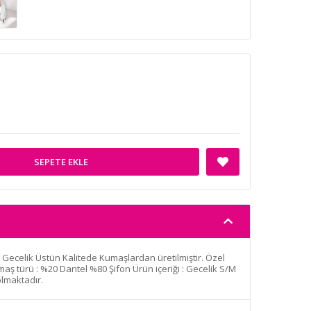
SEPETE EKLE
h Gecelik Üstün Kalitede Kumaşlardan üretilmiştir. Özel
ş türü : %20 Dantel %80 Şifon Ürün içeriği : Gecelik S/M
olmaktadır.