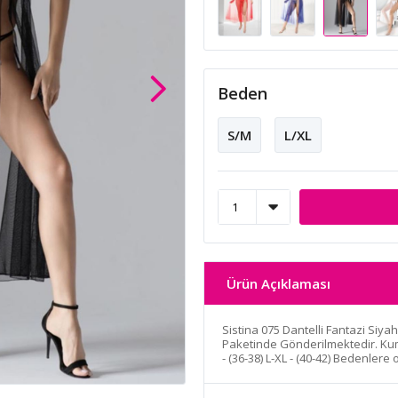
Beden
S/M
L/XL
Ürün Açıklaması
Sistina 075 Dantelli Fantazi Siya
Paketinde Gönderilmektedir. Kuma
- (36-38) L-XL - (40-42) Bedenlere 