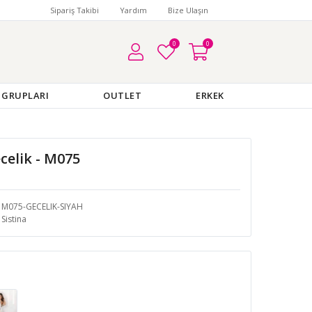
Sipariş Takibi
Yardım
Bize Ulaşın
0
0
 GRUPLARI
OUTLET
ERKEK
celik - M075
M075-GECELIK-SIYAH
Sistina