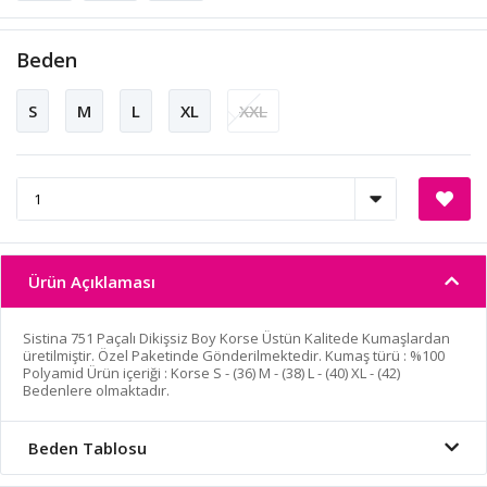
Beden
S
M
L
XL
XXL
Ürün Açıklaması
Sistina 751 Paçalı Dikişsiz Boy Korse Üstün Kalitede Kumaşlardan
üretilmiştir. Özel Paketinde Gönderilmektedir. Kumaş türü : %100
Polyamid Ürün içeriği : Korse S - (36) M - (38) L - (40) XL - (42)
Bedenlere olmaktadır.
Beden Tablosu