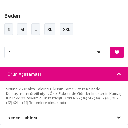
Beden
S
M
L
XL
XXL
Ürün Açıklaması
Sistina 760 Kalça Kaldırıcı Dikişsiz Korse Üstün Kalitede
Kumaşlardan üretilmiştir. Özel Paketinde Gönderilmektedir. Kumaş
türü : %100 Polyamid Ürün içeriği : Korse S - (36) M - (38) L - (40) XL -
(42) XXL - (44) Bedenlere olmaktadır.
Beden Tablosu