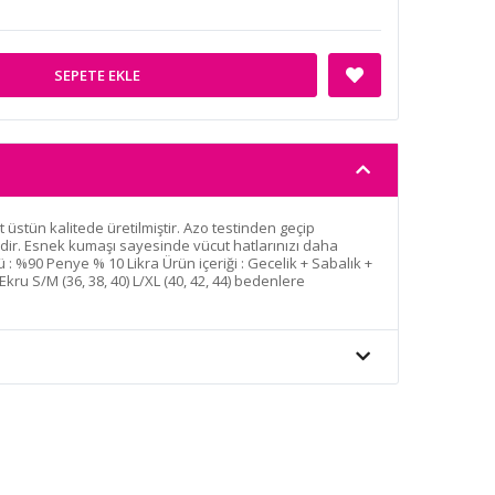
SEPETE EKLE
et üstün kalitede üretilmiştir. Azo testinden geçip
r. Esnek kumaşı sayesinde vücut hatlarınızı daha
 : %90 Penye % 10 Likra Ürün içeriği : Gecelik + Sabalık +
Ekru S/M (36, 38, 40) L/XL (40, 42, 44) bedenlere