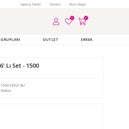
Sipariş Takibi
Yardım
Bize Ulaşın
0
0
 GRUPLARI
OUTLET
ERKEK
' Lı Set - 1500
1500-CEYIZ-6LI
Sistina