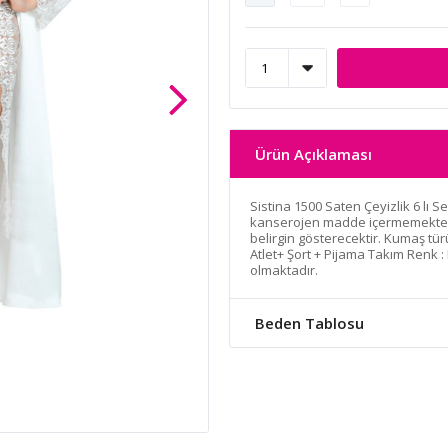
Ürün Açıklaması
Sistina 1500 Saten Çeyizlik 6 lı S
kanserojen madde içermemektedi
belirgin gösterecektir. Kumaş türü
Atlet+ Şort + Pijama Takım Renk : 
olmaktadır.
Beden Tablosu