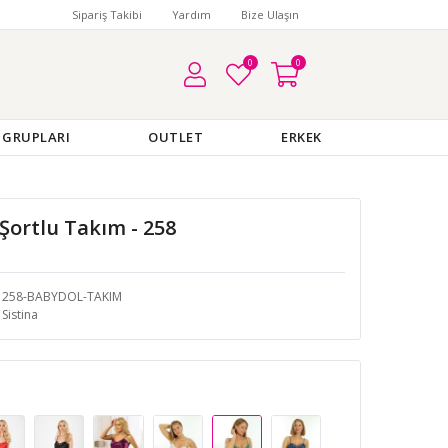
Sipariş Takibi
Yardım
Bize Ulaşın
0
0
 GRUPLARI
OUTLET
ERKEK
 Şortlu Takım - 258
258-BABYDOL-TAKIM
Sistina