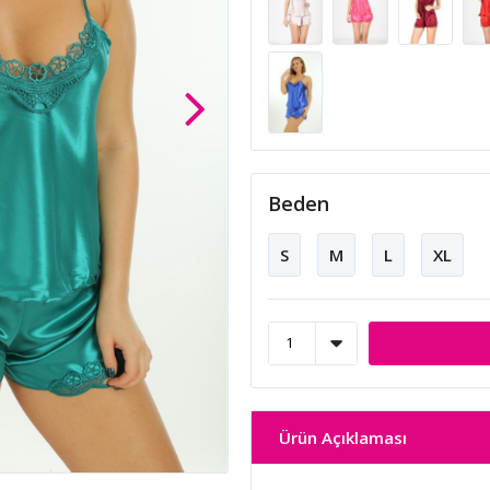
Beden
S
M
L
XL
Ürün Açıklaması