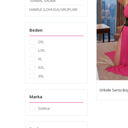
TERMAL SAUNA
HAMİLE (LOHUSA) GRUPLARI
Beden
2XL
L/XL
XL
XXL
3XL
Marka
Sistina