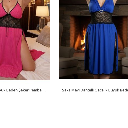
Orkide Serisi Büyük Beden Şeker Pembe Çift Yırtmaçlı Gecelik
Saks Mavi Dantelli Gecelik Büyük Bed