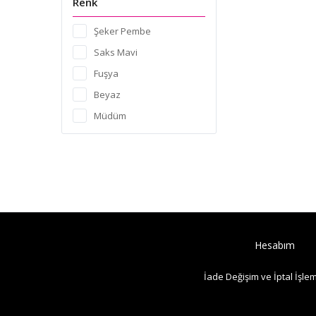
Renk
Şeker Pembe
Saks Mavi
Fuşya
Beyaz
Müdüm
Hesabım
İade Değişim ve İptal İşlem